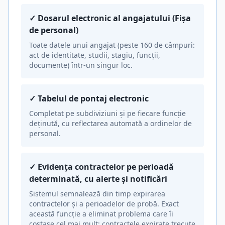
✓
Dosarul electronic al angajatului (Fișa
de personal)
Toate datele unui angajat (peste 160 de câmpuri:
act de identitate, studii, stagiu, funcții,
documente) într-un singur loc.
✓
Tabelul de pontaj electronic
Completat pe subdiviziuni și pe fiecare funcție
deținută, cu reflectarea automată a ordinelor de
personal.
✓
Evidența contractelor pe perioadă
determinată, cu alerte și notificări
Sistemul semnalează din timp expirarea
contractelor și a perioadelor de probă. Exact
această funcție a eliminat problema care îi
costase cel mai mult: contractele expirate trecute