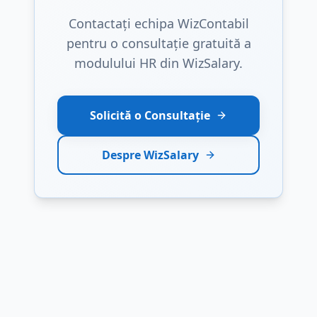
Contactați echipa WizContabil
pentru o consultație gratuită a
modulului HR din WizSalary.
Solicită o Consultație
Despre WizSalary