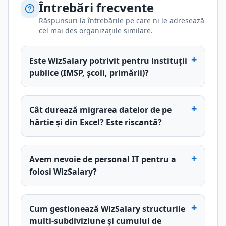
Întrebări frecvente
Răspunsuri la întrebările pe care ni le adresează
cel mai des organizațiile similare.
+
Este WizSalary potrivit pentru instituții
publice (IMSP, școli, primării)?
+
Cât durează migrarea datelor de pe
hârtie și din Excel? Este riscantă?
+
Avem nevoie de personal IT pentru a
folosi WizSalary?
+
Cum gestionează WizSalary structurile
multi-subdiviziune și cumulul de