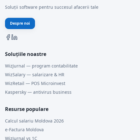
Soluții software pentru succesul afacerii tale
Despre noi
Soluțiile noastre
WizJurnal — program contabilitate
WizSalary — salarizare & HR
WizRetail — POS Microinvest
Kaspersky — antivirus business
Resurse populare
Calcul salariu Moldova 2026
e-Factura Moldova
WizJurnal vs 1C