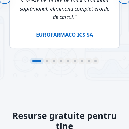
scutește de 15 ore de muncă manuală
săptămânal, eliminând complet erorile
de calcul.
"
EUROFARMACO ICS SA
Resurse gratuite pentru
tine