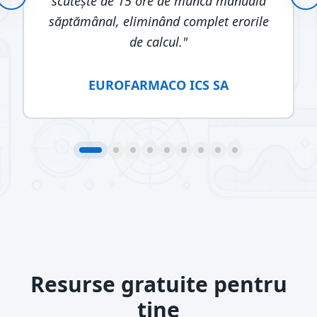
scutește de 15 ore de muncă manuală
săptămânal, eliminând complet erorile
de calcul.
"
EUROFARMACO ICS SA
Resurse gratuite pentru
tine