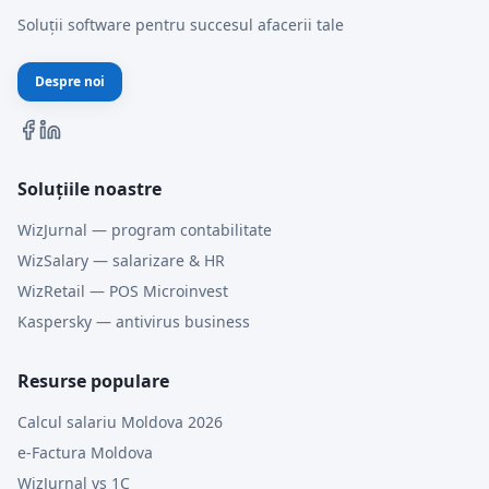
Soluții software pentru succesul afacerii tale
Despre noi
Soluțiile noastre
WizJurnal — program contabilitate
WizSalary — salarizare & HR
WizRetail — POS Microinvest
Kaspersky — antivirus business
Resurse populare
Calcul salariu Moldova 2026
e-Factura Moldova
WizJurnal vs 1C