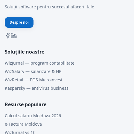
Soluții software pentru succesul afacerii tale
Despre noi
Soluțiile noastre
WizJurnal — program contabilitate
WizSalary — salarizare & HR
WizRetail — POS Microinvest
Kaspersky — antivirus business
Resurse populare
Calcul salariu Moldova 2026
e-Factura Moldova
WizJurnal vs 1C