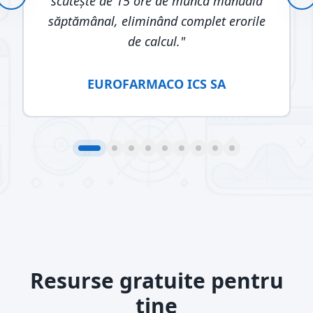
scutește de 15 ore de muncă manuală
săptămânal, eliminând complet erorile
de calcul.
"
EUROFARMACO ICS SA
Resurse gratuite pentru
tine