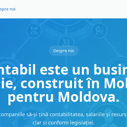
spre noi
Despre noi
tabil este un busi
ie, construit în M
pentru Moldova.
mpaniile să-și țină contabilitatea, salariile și resu
clar și conform legislației.