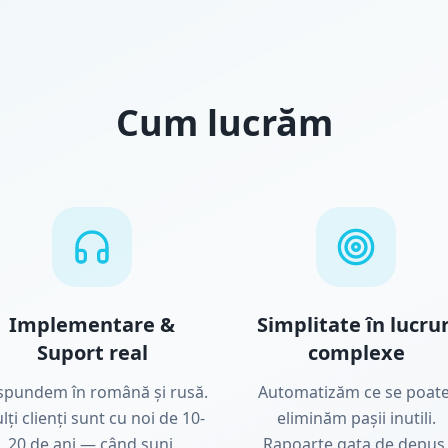
Cum lucrăm
Implementare &
Simplitate în lucrur
Suport real
complexe
spundem în română și rusă.
Automatizăm ce se poate
lți clienți sunt cu noi de 10-
eliminăm pașii inutili.
20 de ani — când suni,
Rapoarte gata de depus