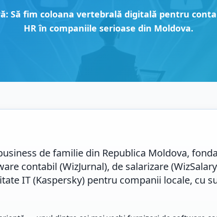
: Să fim coloana vertebrală digitală pentru contabil
HR în companiile serioase din Moldova.
business de familie din Republica Moldova, fonda
re contabil (WizJurnal), de salarizare (WizSalary)
ritate IT (Kaspersky) pentru companii locale, cu s