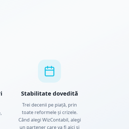
i
Stabilitate dovedită
Trei decenii pe piață, prin
toate reformele și crizele.
,
Când alegi WizContabil, alegi
un partener care va fi aici și
,