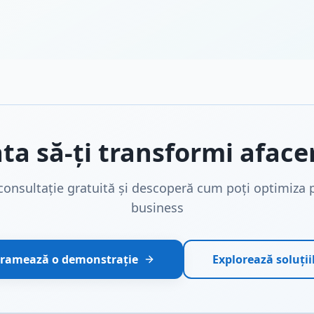
ata să-ți transformi aface
onsultație gratuită și descoperă cum poți optimiza p
business
ramează o demonstrație
Explorează soluții