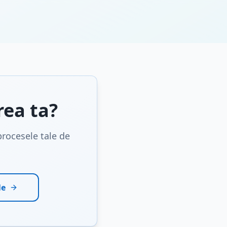
rea ta?
rocesele tale de
le