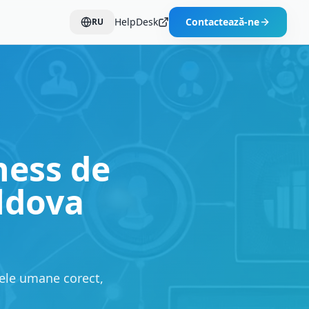
HelpDesk
Contactează-ne
RU
ness de
oldova
rsele umane corect,