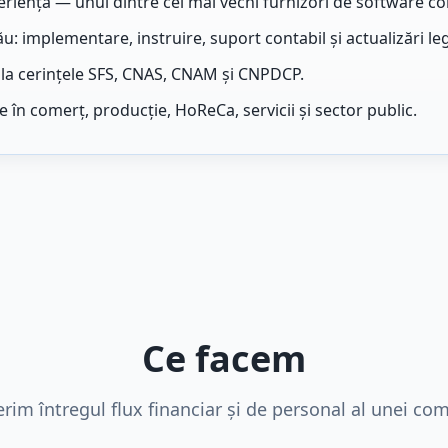
eriență — unul dintre cei mai vechi furnizori de software co
ău: implementare, instruire, suport contabil și actualizări leg
a cerințele SFS, CNAS, CNAM și CNPDCP.
 în comerț, producție, HoReCa, servicii și sector public.
Ce facem
rim întregul flux financiar și de personal al unei com