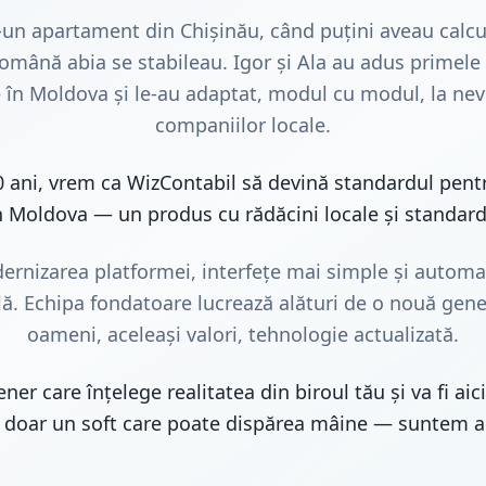
-un apartament din Chișinău, când puțini aveau calcul
 română abia se stabileau. Igor și Ala au adus primel
e în Moldova și le-au adaptat, modul cu modul, la nevo
companiilor locale.
0 ani, vrem ca WizContabil să devină standardul pentr
în Moldova — un produs cu rădăcini locale și standar
ernizarea platformei, interfețe mai simple și automat
 Echipa fondatoare lucrează alături de o nouă gene
oameni, aceleași valori, tehnologie actualizată.
ner care înțelege realitatea din biroul tău și va fi aic
 doar un soft care poate dispărea mâine — suntem ai