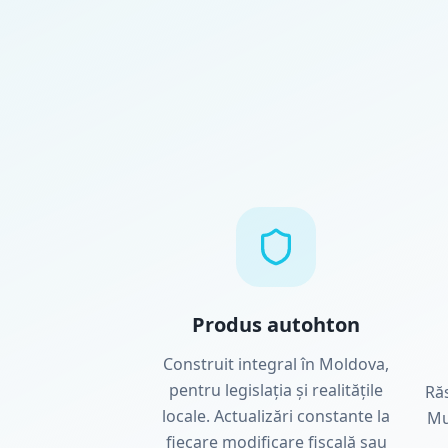
Produs autohton
Construit integral în Moldova,
pentru legislația și realitățile
Ră
locale. Actualizări constante la
Mu
fiecare modificare fiscală sau