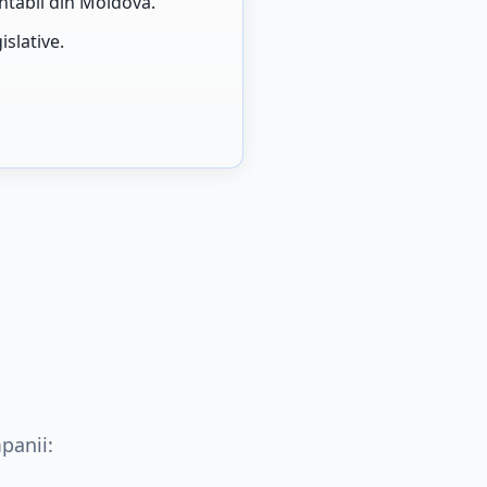
ntabil din Moldova.
islative.
panii: