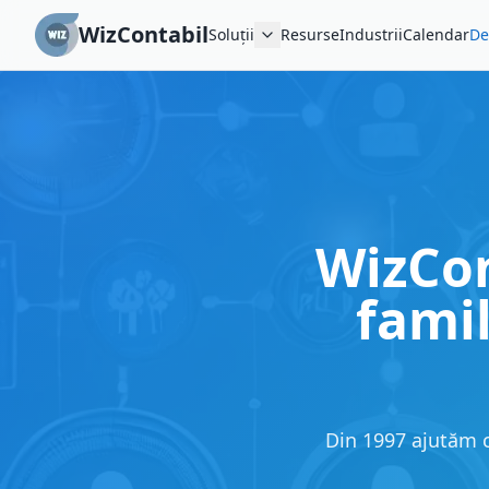
WizContabil
Soluții
Resurse
Industrii
Calendar
De
WizCon
famil
Din 1997 ajutăm co