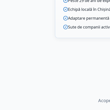
Peste 29 de ani de exp
Echipă locală în Chișin
Adaptare permanentă l
Sute de companii active
Acope