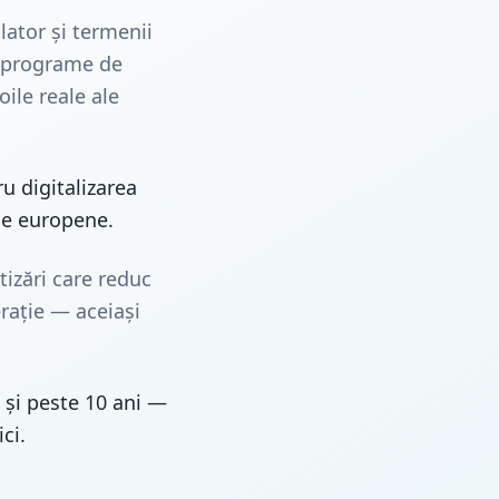
ator și termenii
e programe de
ile reale ale
u digitalizarea
de europene.
izări care reduc
rație — aceiași
i și peste 10 ani —
ci.