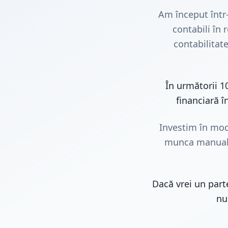
Am început într
contabili în
contabilitat
În următorii 1
financiară 
Investim în mod
munca manuală.
Dacă vrei un parte
nu