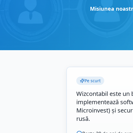
Misiunea noastră
Pe scurt
Wizcontabil este un 
implementează softwa
Microinvest) și secu
rusă.