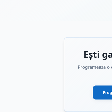
Ești g
Programează o c
Prog