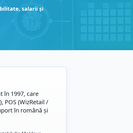
itate, salarii și
t în 1997, care
, POS (WizRetail /
uport în română și