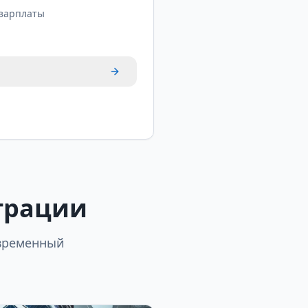
 зарплаты
грации
овременный