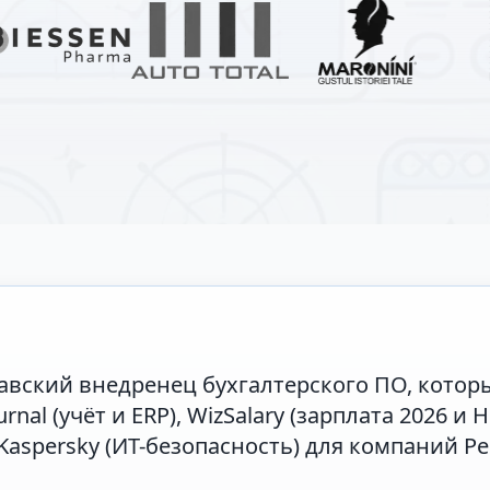
давский внедренец бухгалтерского ПО, котор
al (учёт и ERP), WizSalary (зарплата 2026 и HR)
и Kaspersky (ИТ-безопасность) для компаний 