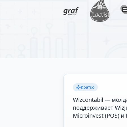
Кратко
Wizcontabil — мол
поддерживает WizJurn
Microinvest (POS) 