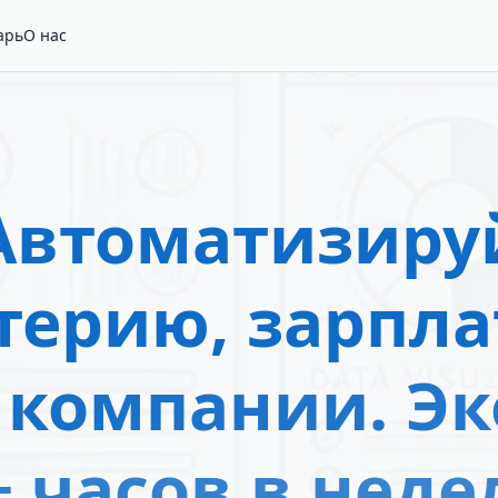
арь
О нас
Автоматизиру
терию, зарпла
 компании. Э
+ часов в неде