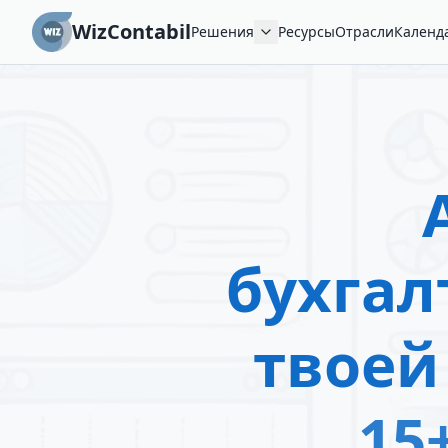
WizContabil
Решения
Ресурсы
Отрасли
Календ
бухгал
твоей
15