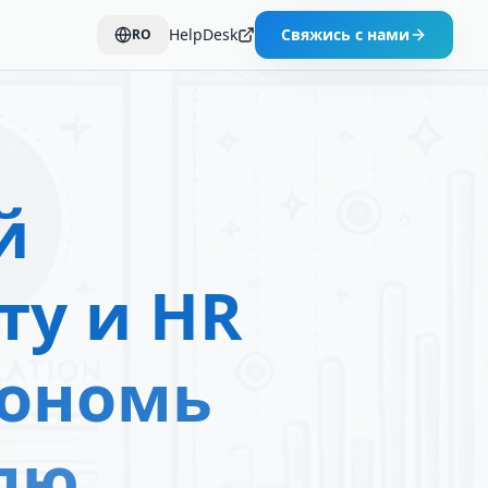
HelpDesk
Свяжись с нами
RO
й
ту и HR
кономь
лю.