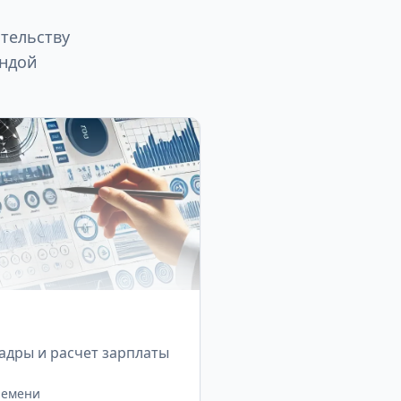
тельству
андой
адры и расчет зарплаты
ремени