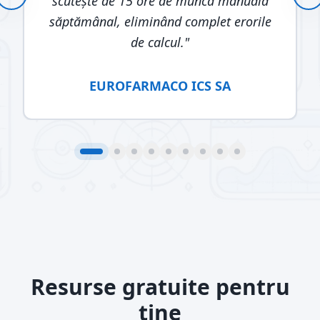
scutește de 15 ore de muncă manuală
săptămânal, eliminând complet erorile
de calcul.
"
EUROFARMACO ICS SA
Resurse gratuite pentru
tine